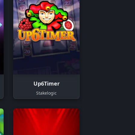
Up6Timer
Stakelogic