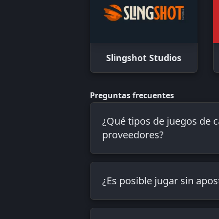
Slingshot Studios
Preguntas frecuentes
¿Qué tipos de juegos de c
proveedores?
¿Es posible jugar sin apo