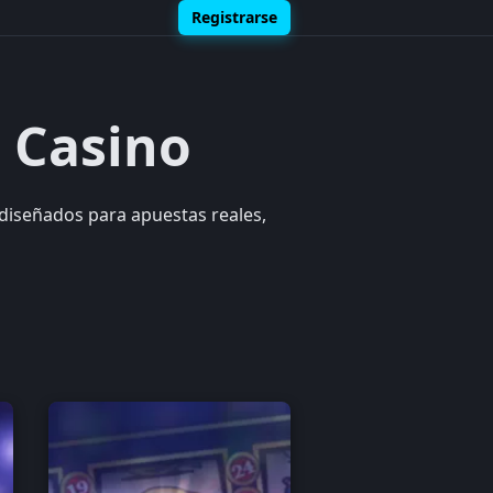
Registrarse
 Casino
diseñados para apuestas reales,