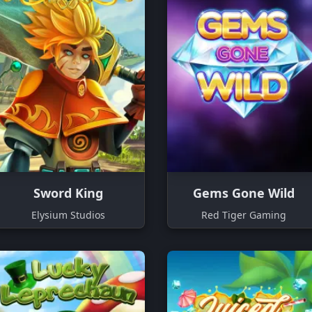
Sword King
Gems Gone Wild
Elysium Studios
Red Tiger Gaming