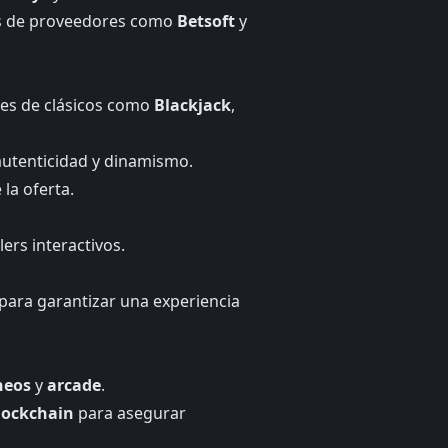
os de proveedores como
Betsoft
y
les de clásicos como
Blackjack
,
utenticidad y dinamismo.
 la oferta.
lers interactivos.
para garantizar una experiencia
neos
y
arcade
.
lockchain
para asegurar