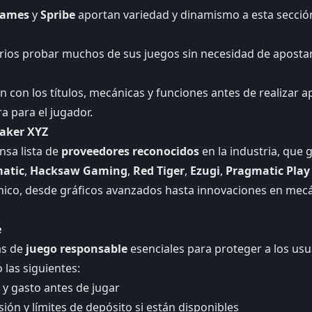
games
y
Spribe
aportan variedad y dinamismo a esta secció
ios probar muchos de sus juegos sin necesidad de apostar 
ción con los títulos, mecánicas y funciones antes de realizar
a para el jugador.
aker XYZ
nsa lista de
proveedores reconocidos
en la industria, que 
atic
,
Hacksaw Gaming
,
Red Tiger
,
Ezugi
,
Pragmatic Play 
nico, desde gráficos avanzados hasta innovaciones en mec
e
as de
juego responsable
esenciales para proteger a los usu
las siguientes:
 y gasto antes de jugar
ión y límites de depósito si están disponibles