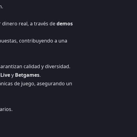
n.
dinero real, a través de
demos
 apuestas, contribuyendo a una
garantizan calidad y diversidad.
Live
y
Betgames
.
ánicas de juego, asegurando un
arios.