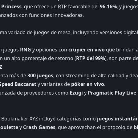
e Princess
, que ofrece un RTP favorable del
96.16%
, y jueg
anzados con funciones innovadoras.
a variada de juegos de mesa, incluyendo versiones digita
n juegos
RNG
y opciones con
crupier en vivo
que brindan a
on un alto porcentaje de retorno (
RTP del 99%
), son parte de
Z
nta más de
300 juegos
, con streaming de alta calidad y dea
Speed Baccarat
y variantes de
póker en vivo
.
 avanzada de proveedores como
Ezugi
y
Pragmatic Play Live
a, Bookmaker XYZ incluye categorías como
juegos instantá
Roulette
y
Crash Games
, que aprovechan el protocolo de
b